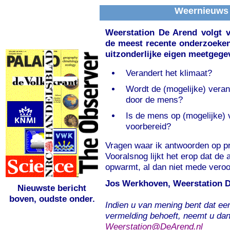
Weernieuws
Weerstation De Arend volgt v
de meest recente onderzoeken
uitzonderlijke eigen meetgege
Verandert het klimaat?
Wordt de (mogelijke) veran
door de mens?
Is de mens op (mogelijke)
voorbereid?
Vragen waar ik antwoorden op pr
Vooralsnog lijkt het erop dat de
opwarmt, al dan niet mede vero
Jos Werkhoven, Weerstation 
Nieuwste bericht
boven, oudste onder.
Indien u van mening bent dat ee
vermelding behoeft, neemt u dan
Weerstation@DeArend.nl