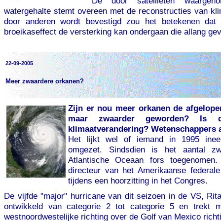
De door satellieten waargen
watergehalte stemt overeen met de reconstructies van kli
door anderen wordt bevestigd zou het betekenen dat 
broeikaseffect de versterking kan ondergaan die allang ge
22-09-2005
Meer zwaardere orkanen?
Zijn er nou meer orkanen de afgelopen
maar zwaarder geworden? Is 
klimaatverandering? Wetenschappers a
Het lijkt wel of iemand in 1995 ine
omgezet. Sindsdien is het aantal z
Atlantische Oceaan fors toegenomen.
directeur van het Amerikaanse federal
tijdens een hoorzitting in het Congres.
De vijfde "major" hurricane van dit seizoen in de VS, Rit
ontwikkeld van categorie 2 tot categorie 5 en trekt 
westnoordwestelijke richting over de Golf van Mexico rich