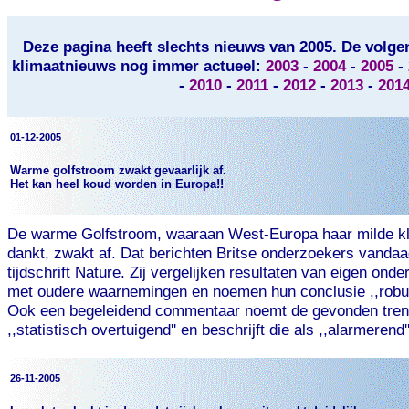
Deze pagina heeft slechts nieuws van 2005. De volgen
klimaatnieuws nog immer actueel:
2003
-
2004
-
2005
-
-
2010
-
2011
-
2012
-
2013
-
201
01-12-2005
Warme golfstroom zwakt gevaarlijk af.
Het kan heel koud worden in Europa!!
De warme Golfstroom, waaraan West-Europa haar milde k
dankt, zwakt af. Dat berichten Britse onderzoekers vandaa
tijdschrift Nature. Zij vergelijken resultaten van eigen ond
met oudere waarnemingen en noemen hun conclusie ,,robuu
Ook een begeleidend commentaar noemt de gevonden tre
,,statistisch overtuigend'' en beschrijft die als ,,alarmerend''
26-11-2005