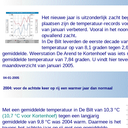
Het nieuwe jaar is uitzonderlijk zacht b
plaatsen zijn de
temperatuur-records voo
van januari verbeterd. Vooral in het noo
opvallend zacht
.
In De Bilt leverden de eerste decade va
temperatuur op van 8,1 graden tegen 2,6
gemiddelde. Weerstation De Arend te Kortenhoef was iets
gemiddelde temperatuur van 7,84 graden. U vindt hier teve
maandoverzicht van januari 2005.
04-01-2005
2004: voor de achtste keer op rij een warmer jaar dan normaal
Met een gemiddelde temperatuur in De Bilt van 10,3 °C
(10,7 °C voor Kortenhoef)
tegen een langjarig
gemiddelde van 9,8 °C was 2004 warm. Daarmee is het
tevens het achtste jaar op rij met een gemiddelde