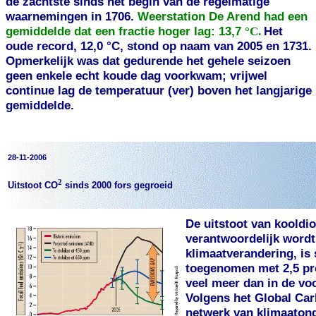
de zachtste sinds het begin van de regelmatige
waarnemingen in 1706.
Weerstation De Arend had een
gemiddelde dat een fractie hoger lag: 13,7
°C.
Het
oude record, 12,0 °C, stond op naam van 2005 en 1731.
Opmerkelijk was dat gedurende het gehele seizoen
geen enkele echt koude dag voorkwam; vrijwel
continue lag de temperatuur (ver) boven het langjarige
gemiddelde.
28-11-2006
2
Uitstoot CO
sinds 2000 fors gegroeid
De uitstoot van kooldio
verantwoordelijk word
klimaatverandering, is 
toegenomen met 2,5 pro
veel meer dan in de vo
Volgens het Global Car
netwerk van klimaaton