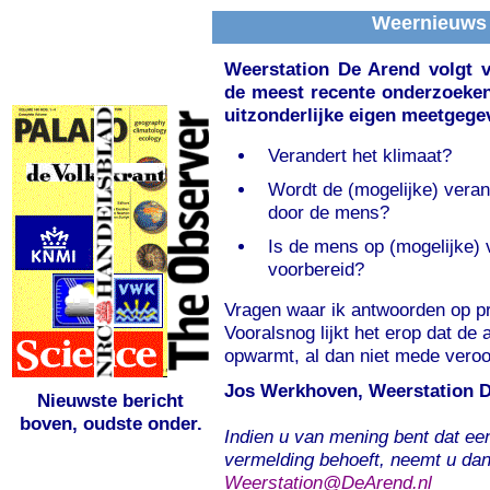
Weernieuws
Weerstation De Arend volgt v
de meest recente onderzoeken
uitzonderlijke eigen meetgege
Verandert het klimaat?
Wordt de (mogelijke) veran
door de mens?
Is de mens op (mogelijke)
voorbereid?
Vragen waar ik antwoorden op pr
Vooralsnog lijkt het erop dat de
opwarmt, al dan niet mede vero
Jos Werkhoven, Weerstation 
Nieuwste bericht
boven, oudste onder.
Indien u van mening bent dat ee
vermelding behoeft, neemt u dan
Weerstation@DeArend.nl