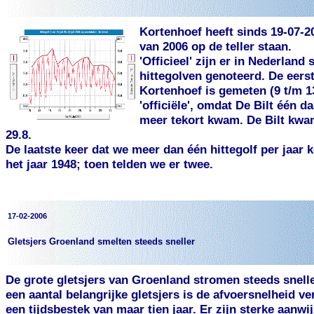
Kortenhoef heeft sinds 19-07-20
van 2006 op de teller staan.
'Officieel' zijn er in Nederlan
hittegolven genoteerd. De eerst
Kortenhoef is gemeten (9 t/m 1
'officiële', omdat De Bilt één d
meer tekort kwam. De Bilt kwam
29.8.
De laatste keer dat we meer dan één hittegolf per jaar
het jaar 1948; toen telden we er twee.
17-02-2006
Gletsjers Groenland smelten steeds sneller
De grote gletsjers van Groenland stromen steeds snelle
een aantal belangrijke gletsjers is de afvoersnelheid v
een tijdsbestek van maar tien jaar. Er zijn sterke aanwi