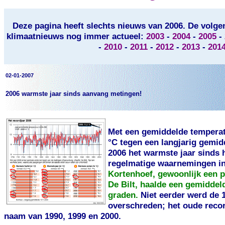
Deze pagina heeft slechts nieuws van 2006. De volgen
klimaatnieuws nog immer actueel:
2003
-
2004
-
2005
-
-
2010
-
2011
-
2012
-
2013
-
201
02-01-2007
2006 warmste jaar sinds aanvang metingen!
Met een gemiddelde temperatu
°C tegen een langjarig gemid
2006 het warmste jaar sinds 
regelmatige waarnemingen in
Kortenhoef, gewoonlijk een 
De Bilt, haalde een gemiddel
graden.
Niet eerder werd de 
overschreden; het oude recor
naam van 1990, 1999 en 2000.