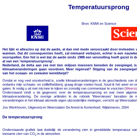
Temperatuursprong
Bron: KNMI en Science
Het lijkt er alleszins op dat de aarde, al dan niet mede veroorzaakt door invloeden
warmen. Dat dit consequenties heeft, zal niemand verbazen, echter is een nauwke
voorspellen. Een feit is wel dat de aarde sinds 1988 een versnelling heeft gezet i
al van een '
temperatuursprong
'.
Nederland, de delta aan zee met tien miljoen inwoners beneden de zeespiegel, is
klimaatveranderingen gaan voordoen. Meer regenval? Stijging van de zeespiegel
van het oceaan- en zeewater wereldwijd?
Omdat er nog veel onzekerheid is, snelle klimaatveranderingen in de geschiedenis van 
ondanks mijn schaats- en zeilliefhebberij, graag droge voeten houd, houd ik het weer en 
gaten. Ik nodig u uit met mij mee te kijken en zonodig van commentaar te voorzien (
Weersta
Onderstaand vindt u de gegevens over de temperatuursprong en wat meer algeme
klimaatverandering. De overige artikelen in de rubriek 'Weernieuws' bevatten d
veranderingen in het klimaat alsmede eigen uitzonderlijke metingen, verricht op Weerstatio
Jos Werkhoven, Uitgeverij en Weerstation De Arend te Kortenhoef, Wijdemeren, 2004
De temperatuursprong
Onderstaande grafiek laat duidelijk de verandering zien in gemiddelde temperatuur v
toename zien van CO
in de atmosfeer.
2