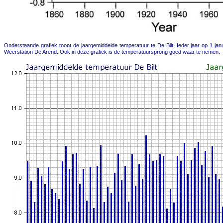
Onderstaande grafiek toont de jaargemiddelde temperatuur te De Bilt. Ieder jaar op 1 jan
Weerstation De Arend. Ook in deze grafiek is de temperatuursprong goed waar te nemen.