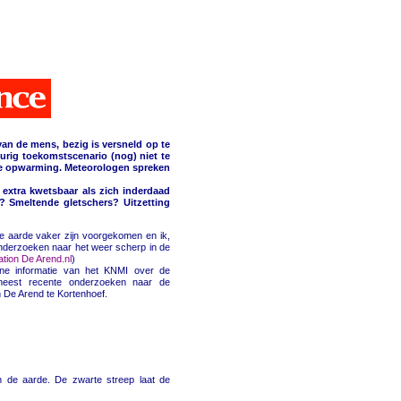
 van de mens, bezig is versneld op te
urig toekomstscenario (nog) niet te
n de opwarming. Meteorologen spreken
 extra kwetsbaar als zich inderdaad
? Smeltende gletschers? Uitzetting
de aarde vaker zijn voorgekomen en ik,
onderzoeken naar het weer scherp in de
tion De Arend.nl
)
ne informatie van het KNMI over de
e meest recente onderzoeken naar de
n De Arend te Kortenhoef.
an de aarde. De zwarte streep laat de