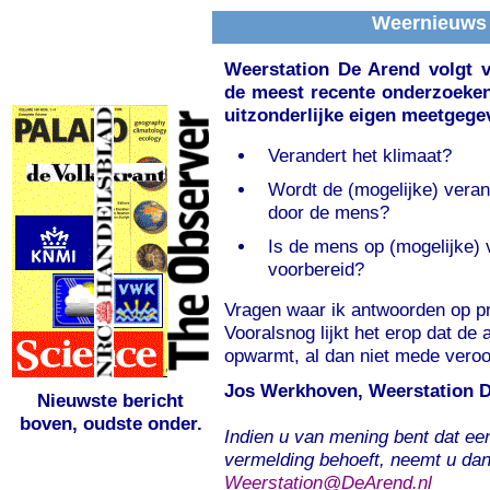
Weernieuws
Weerstation De Arend volgt v
de meest recente onderzoeken
uitzonderlijke eigen meetgege
Verandert het klimaat?
Wordt de (mogelijke) veran
door de mens?
Is de mens op (mogelijke)
voorbereid?
Vragen waar ik antwoorden op pr
Vooralsnog lijkt het erop dat de
opwarmt, al dan niet mede vero
Jos Werkhoven, Weerstation 
Nieuwste bericht
boven, oudste onder.
Indien u van mening bent dat ee
vermelding behoeft, neemt u dan
Weerstation@DeArend.nl