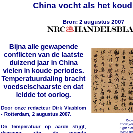
China vocht als het kou
Bron: 2 augustus 2007
Bijna alle gewapende
conflicten van de laatste
duizend jaar in China
vielen in koude periodes.
Temperatuurdaling bracht
voedselschaarste en dat
leidde tot oorlog.
Door onze redacteur Dirk Vlasblom
- Rotterdam, 2 augustus 2007.
Know
Know you
De temperatuur op aarde stijgt,
Fight a h
daarover zijn de meeste
Win a hu