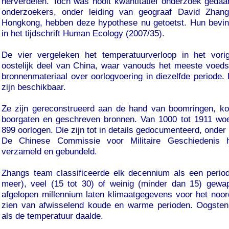
herverdelen. Toch was nooit kwantitatief onderzoek gedaan
onderzoekers, onder leiding van geograaf David Zhang
Hongkong, hebben deze hypothese nu getoetst. Hun bevin
in het tijdschrift Human Ecology (2007/35).
De vier vergeleken het temperatuurverloop in het vori
oostelijk deel van China, waar vanouds het meeste voed
bronnenmateriaal over oorlogvoering in diezelfde periode.
zijn beschikbaar.
Ze zijn gereconstrueerd aan de hand van boomringen, kora
boorgaten en geschreven bronnen. Van 1000 tot 1911 woe
899 oorlogen. Die zijn tot in details gedocumenteerd, onder
De Chinese Commissie voor Militaire Geschiedenis 
verzameld en gebundeld.
Zhangs team classificeerde elk decennium als een perio
meer), veel (15 tot 30) of weinig (minder dan 15) gewap
afgelopen millennium laten klimaatgegevens voor het noord
zien van afwisselend koude en warme perioden. Oogsten
als de temperatuur daalde.