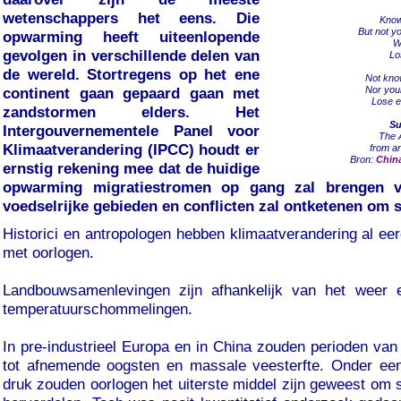
wetenschappers het eens. Die
Know
But not y
opwarming heeft uiteenlopende
W
gevolgen in verschillende delen van
Lo
de wereld. Stortregens op het ene
Not kno
Nor you
continent gaan gepaard gaan met
Lose e
zandstormen elders. Het
Su
Intergouvernementele Panel voor
The 
Klimaatverandering (IPCC) houdt er
from a
Bron:
China
ernstig rekening mee dat de huidige
opwarming migratiestromen op gang zal brengen v
voedselrijke gebieden en conflicten zal ontketenen om
Historici en antropologen hebben klimaatverandering al ee
met oorlogen.
Landbouwsamenlevingen zijn afhankelijk van het weer 
temperatuurschommelingen.
In pre-industrieel Europa en in China zouden perioden van
tot afnemende oogsten en massale veesterfte. Onder een
druk zouden oorlogen het uiterste middel zijn geweest om 